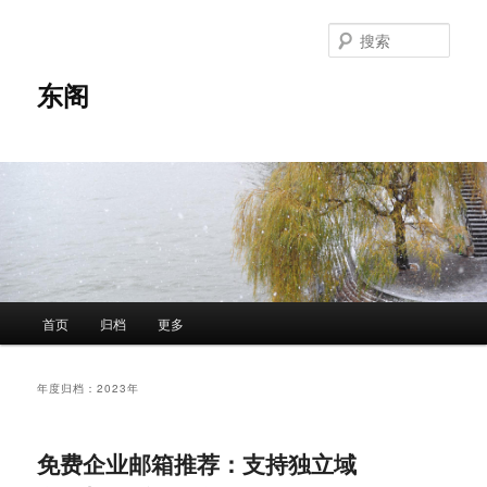
跳
跳
至
至
搜
主
副
索
内
内
东阁
容
容
区
区
域
域
主
首页
归档
更多
页
年度归档：
2023年
免费企业邮箱推荐：支持独立域