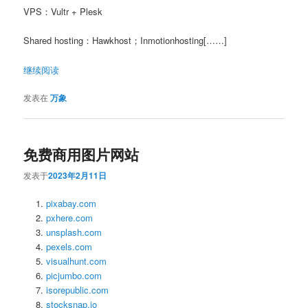
VPS：Vultr + Plesk
Shared hosting：Hawkhost；Inmotionhosting[……]
继续阅读
发表在
万象
免费商用图片网站
发表于
2023年2月11日
pixabay.com
pxhere.com
unsplash.com
pexels.com
visualhunt.com
picjumbo.com
isorepublic.com
stocksnap.io