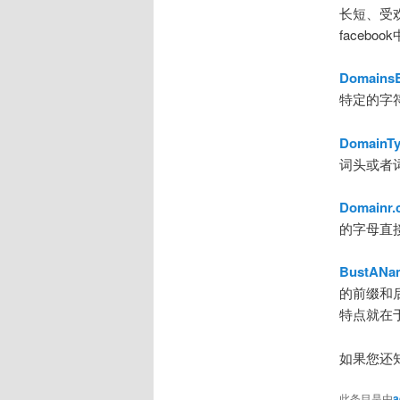
长短、受欢
faceb
Domains
特定的字
DomainTy
词头或者
Domainr.
的字母直
BustANa
的前缀和
特点就在
如果您还
此条目是由
a