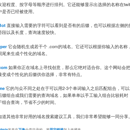
迎程度、按字母等顺序进行排列。它还能够显示出选择的名称在twitt
ook中是否已经被使用。
Bot
直接输入需要的字符可以看到是否有的后缀，也可以根据左侧的
符段以及长度，查询速度较快。
per
它会随机生成若干个 .com的域名。它还可以根据你输入的名称
词尾来生成个性化的域名。
com
如果你正在域名上寻找创意，那么它绝对适合你。这个网站会
接变成个性化的后缀供你选择，非常有特点。
me
它的与众不同之处在于可以用2-3个单词输入之后匹配组合，可
后缀组合成我们需要的查询域名，如果单单以手工输入组合比较耗时
于组合查询，节省不少的时间。
知道其他非常好用的域名搜索建议工具，我们非常希望能够一同分享
dmin
发表在
万象
分类目录的。将
固定链接
加入收藏夹。