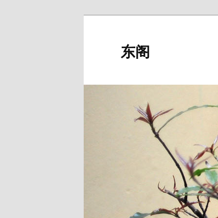
跳
至
主
东阁
内
容
区
域