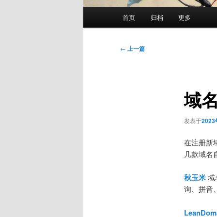
主
首页
归档
更多
页
文
←
上一篇
章
导
航
域
发表于
202
在注册新
几款域名
秋玉米
域
询、拼音
LeanDom